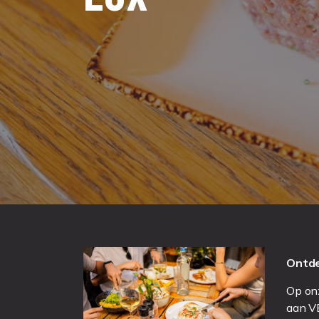
Ontde
Op on
aan V