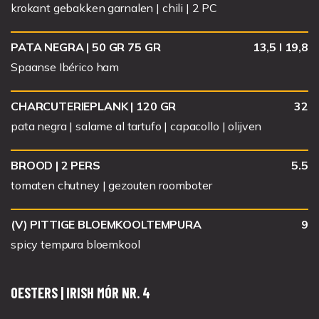
JOB
krokant gebakken garnalen | chili | 2 PC
PATA NEGRA | 50 GR 75 GR
13,5 I 19,8
CADEAUBON
Spaanse Ibérico ham
CONTACT
CHARCUTERIEPLANK | 120 GR
32
pata negra | salame al tartufo | capacollo | olijven
BROOD | 2 PERS
5.5
+31736891880
tomaten chutney | gezouten roomboter
NEDERLANDS
(V) PITTIGE BLOEMKOOLTEMPURA
9
spicy tempura bloemkool
OESTERS | IRISH MÓR NR. 4