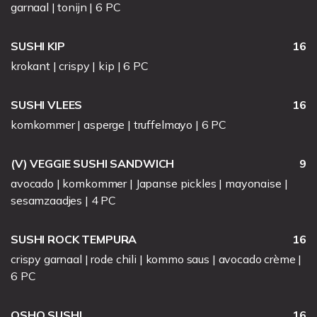
garnaal | tonijn | 6 PC
SUSHI KIP
16
krokant | crispy | kip | 6 PC
SUSHI VLEES
16
komkommer | asperge | truffelmayo | 6 PC
(V) VEGGIE SUSHI SANDWICH
9
avocado | komkommer | Japanse pickles | mayonaise |
sesamzaadjes | 4 PC
SUSHI ROCK TEMPURA
16
crispy garnaal | rode chili | kommo saus | avocado crème |
6 PC
OSHO SUSHI
16