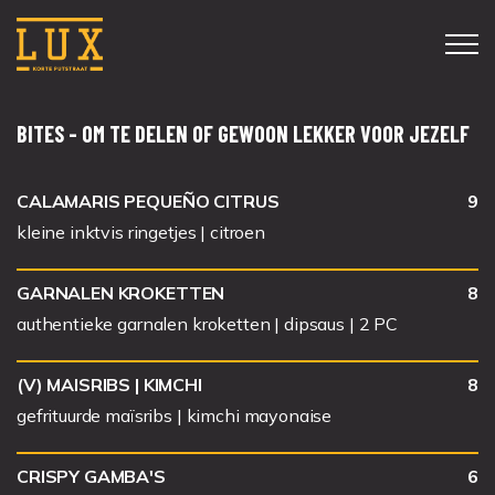
MENU
BITES - OM TE DELEN OF GEWOON LEKKER VOOR JEZELF
DINERKAART
CALAMARIS PEQUEÑO CITRUS
9
kleine inktvis ringetjes | citroen
THEATERMENU
GARNALEN KROKETTEN
8
WIJNKAART
authentieke garnalen kroketten | dipsaus | 2 PC
BITES & COCKTAILS
(V) MAISRIBS | KIMCHI
8
gefrituurde maïsribs | kimchi mayonaise
GROEPEN
CRISPY GAMBA'S
6