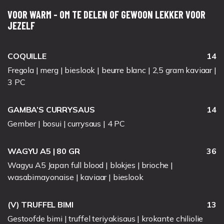
VOOR WARM - OM TE DELEN OF GEWOON LEKKER VOOR
JEZELF
COQUILLE
14
Fregola | merg | bieslook | beurre blanc | 2,5 gram kaviaar |
3 PC
GAMBA’S CURRYSAUS
14
Gember | bosui | currysaus | 4 PC
WAGYU A5 | 80 GR
36
Wagyu A5 Japan full blood | blokjes | brioche |
wasabimayonaise | kaviaar | bieslook
(V) TRUFFEL BIMI
13
Gestoofde bimi | truffel teriyakisaus | krokante chiliolie