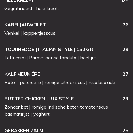
HELE KREEFT
DP
Gegratineerd | hele kreeft
KABELJAUWFILET
26
Venkel | kappertjessaus
TOURNEDOS | ITALIAN STYLE | 150 GR
29
Fettuccini | Parmezaanse fonduta | beef jus
KALF MEUNIÉRE
27
Boter | peterselie | romige citroensaus | rucolasalade
BUTTER CHICKEN | LUX STYLE
23
Zonder bot | romige Indische boter-tomatensaus |
basmatirijst | yoghurt
GEBAKKEN ZALM
25