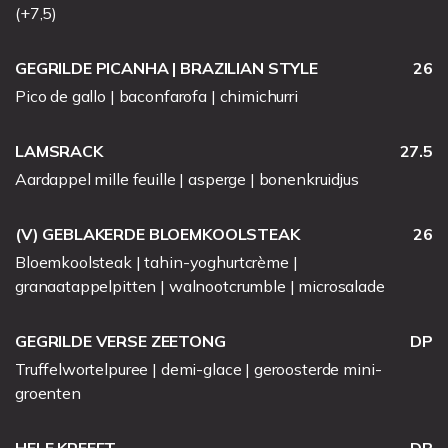
(+7,5)
GEGRILDE PICANHA | BRAZILIAN STYLE
26
Pico de gallo | baconfarofa | chimichurri
LAMSRACK
27.5
Aardappel mille feuille | asperge | bonenkruidjus
(V) GEBLAKERDE BLOEMKOOLSTEAK
26
Bloemkoolsteak | tahin-yoghurtcrème |
granaatappelpitten | walnootcrumble | microsalade
GEGRILDE VERSE ZEETONG
DP
Truffelwortelpuree | demi-glace | geroosterde mini-
groenten