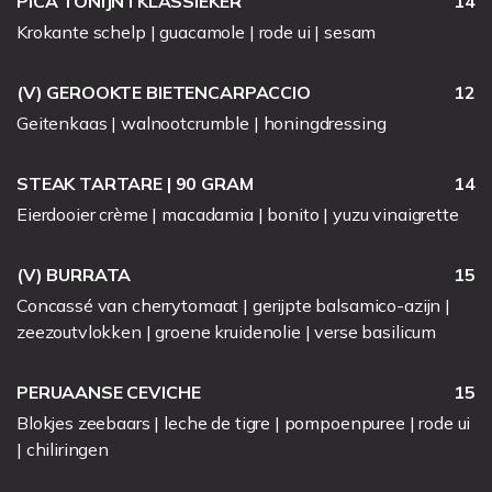
PICA TONIJN I KLASSIEKER
14
Krokante schelp | guacamole | rode ui | sesam
(V) GEROOKTE BIETENCARPACCIO
12
Geitenkaas | walnootcrumble | honingdressing
STEAK TARTARE | 90 GRAM
14
Eierdooier crème | macadamia | bonito | yuzu vinaigrette
(V) BURRATA
15
Concassé van cherrytomaat | gerijpte balsamico-azijn |
zeezoutvlokken | groene kruidenolie | verse basilicum
PERUAANSE CEVICHE
15
Blokjes zeebaars | leche de tigre | pompoenpuree | rode ui
| chiliringen