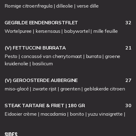
Romige citroenfregula | dilleolie | verse dille
GEGRILDE EENDENBORSTFILET
32
Wortelpuree | kersensaus | babywortel | mille feuille
(V) FETTUCCINI BURRATA
21
Pesto | concassé van cherrytomaat | burrata | groene
kruidenolie | basilicum
(V) GEROOSTERDE AUBERGINE
27
miso-glacé | zwarte rijst | groenten | geblakerde citroen
STEAK TARTARE & FRIET | 180 GR
30
Eidooier crème | macadamia | bonito | yuzu vinaigrette |
SIDES