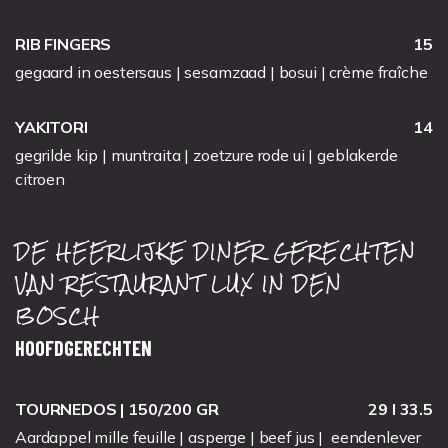
RIB FINGERS
15
gegaard in oestersaus | sesamzaad | bosui | crème fraîche
YAKITORI
14
gegrilde kip | muntraita | zoetzure rode ui | geblakerde
citroen
DE HEERLIJKE DINER GERECHTEN
VAN RESTAURANT LUX IN DEN
BOSCH
HOOFDGERECHTEN
TOURNEDOS | 150/200 GR
29 I 33.5
Aardappel mille feuille | asperge | beef jus | eendenlever